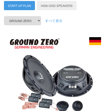
START UP PLAN
HIGH-END SPEAKERS
すべて表示