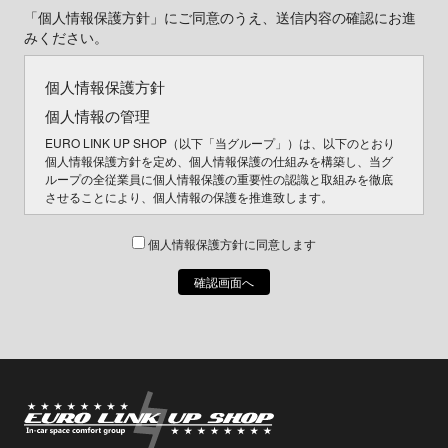
「個人情報保護方針」にご同意のうえ、送信内容の確認にお進
みください。
個人情報保護方針
個人情報の管理
EURO LINK UP SHOP（以下「当グループ」）は、以下のとおり
個人情報保護方針を定め、個人情報保護の仕組みを構築し、当グ
ループの全従業員に個人情報保護の重要性の認識と取組みを徹底
させることにより、個人情報の保護を推進致します。
個人情報の利用目的
個人情報保護方針に同意します
お客さまからお預かりした個人情報は、当グループからのご連絡
や業務のご案内やご質問に対する回答として、電子メールや資料
のご送付に利用いたします。
個人情報の第三者への開示・提供の禁止
当グループは、お客さまよりお預かりした個人情報を適切に管理
し、次のいずれかに該当する場合を除き、個人情報を第三者に開
示いたしません。
お客さまの同意がある場合