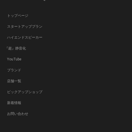
お客さまが希望されるサービスを行なうために当グループが業務
を委託する業者に対して開示する場合 法令に基づき開示すること
が必要である場合
トップページ
個人情報の安全対策
スタートアッププラン
当グループは、個人情報の正確性及び安全性確保のために、セキ
ュリティに万全の対策を講じています。
ハイエンドスピーカー
ご本人の照会
『超』静音化
お客さまがご本人の個人情報の照会・修正・削除などをご希望さ
YouTube
れる場合には、ご本人であることを確認の上、対応させていただ
きます。
ブランド
法令、規範の遵守と見直し
店舗一覧
当グループは、保有する個人情報に関して適用される日本の法
令、その他規範を遵守するとともに、本ポリシーの内容を適宜見
ピックアップショップ
直し、その改善に努めます。
新着情報
お問い合せ
当グループの個人情報の取扱に関するお問い合せは当フォームよ
お問い合わせ
りご連絡ください。